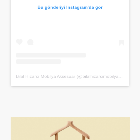
Bu gönderiyi Instagram’da gör
Bilal Hızarcı Mobilya Aksesuar (@bilalhizarcimobilyaaksesuar)’in paylaştığı bir gönderi