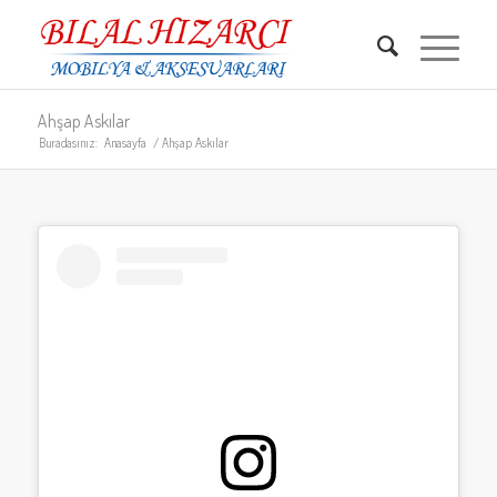
Ahşap Askılar
Buradasınız:
Anasayfa
/
Ahşap Askılar